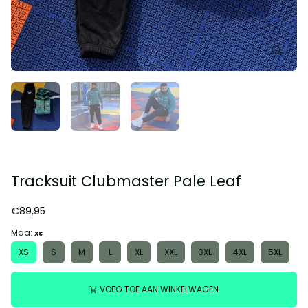
Tracksuit Clubmaster Pale Leaf
€89,95
Maa:
XS
XS
S
M
L
XL
XXL
3XL
4XL
5XL
VOEG TOE AAN WINKELWAGEN
shopping_cart