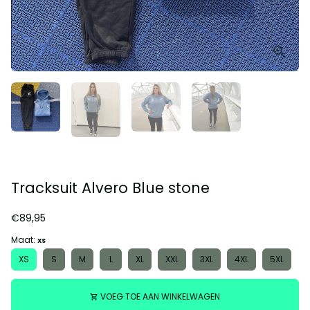
Tracksuit Alvero Blue stone
€89,95
Maat:
XS
XS
S
M
L
XL
XXL
3XL
4XL
5XL
VOEG TOE AAN WINKELWAGEN
shopping_cart