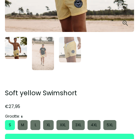
Soft yellow Swimshort
€27,95
Grootte:
S
S
M
L
XL
XXL
3XL
4XL
5XL