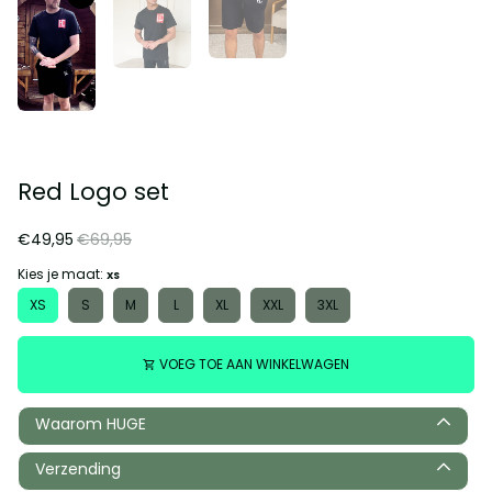
Red Logo set
€49,95
€69,95
Kies je maat:
XS
XS
S
M
L
XL
XXL
3XL
VOEG TOE AAN WINKELWAGEN
shopping_cart
Waarom HUGE
Verzending