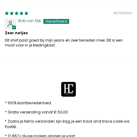
Sort by
26/09/2024
Bob van Dijk
Zeer netjes
Dit shirt past goed bij mijn jeans en zeer tevreden mee. Dit is een
must voor in je kledingkast.
* 100% klanttevredenheid
* Gratis verzending vanaf € 50,00
* Zodra je items verzonden zijn krijg je een track and trace code via
PostNL
* 12.867+ Huge rockers gingen je voor!