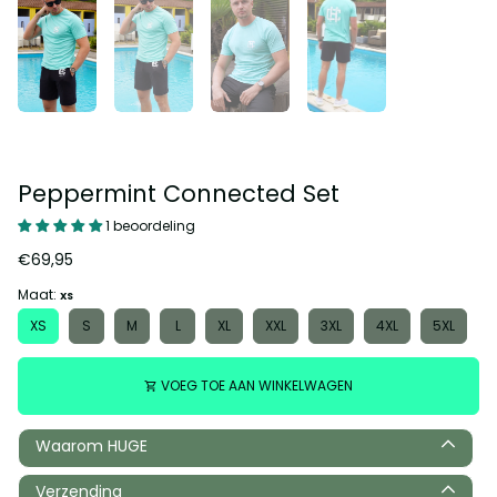
Peppermint Connected Set
1 beoordeling
€69,95
Maat:
XS
XS
S
M
L
XL
XXL
3XL
4XL
5XL
VOEG TOE AAN WINKELWAGEN
shopping_cart
Waarom HUGE
Verzending