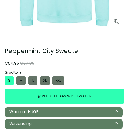
Peppermint City Sweater
€54,95
€67,95
Grootte:
S
S
M
L
XL
XXL
VOEG TOE AAN WINKELWAGEN
shopping_cart
Waarom HUGE
Verzending