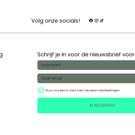
Volg onze socials!
g
Schrijf je in voor de nieuwsbrief voo
Stuur mij een e-mail met nieuws en aanbiedingen
ABONNEREN
email