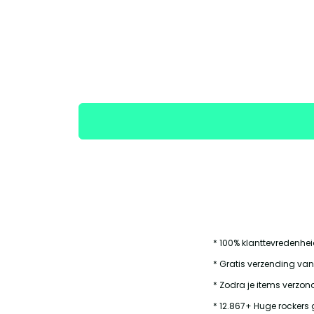
* 100% klanttevredenhe
* Gratis verzending van
* Zodra je items verzond
* 12.867+ Huge rockers 