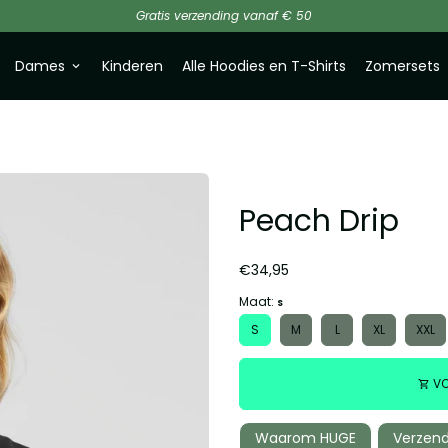
Gratis verzending vanaf € 50
Dames
Kinderen
Alle Hoodies en T-Shirts
Zomersets
keyboard_arrow_down
Peach Drip
€34,95
Maat:
S
S
M
L
XL
XXL
VO
shopping_cart
Waarom HUGE
Verzend