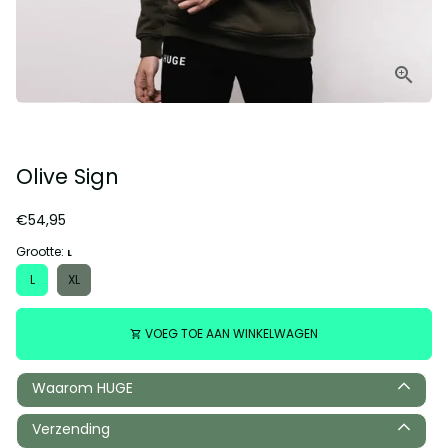
Olive Sign
€54,95
Grootte:
L
L
XL
VOEG TOE AAN WINKELWAGEN
shopping_cart
Waarom HUGE
Verzending