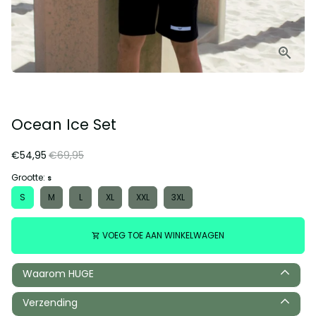
Ocean Ice Set
€54,95
€69,95
Grootte:
S
S
M
L
XL
XXL
3XL
VOEG TOE AAN WINKELWAGEN
shopping_cart
Waarom HUGE
Verzending