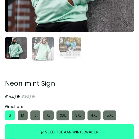
Neon mint Sign
€54,95
€61,95
Grootte:
S
S
M
L
XL
XXL
3XL
4XL
5XL
VOEG TOE AAN WINKELWAGEN
shopping_cart