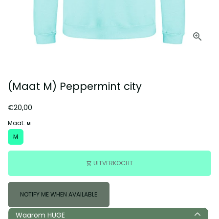
(Maat M) Peppermint city
€20,00
Maat:
M
M
UITVERKOCHT
shopping_cart
NOTIFY ME WHEN AVAILABLE
Waarom HUGE