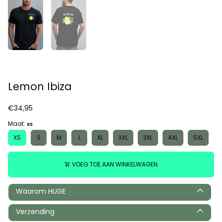
Lemon Ibiza
€34,95
Maat:
XS
XS
S
M
L
XL
XXL
3XL
4XL
5XL
VOEG TOE AAN WINKELWAGEN
shopping_cart
Waarom HUGE
Verzending