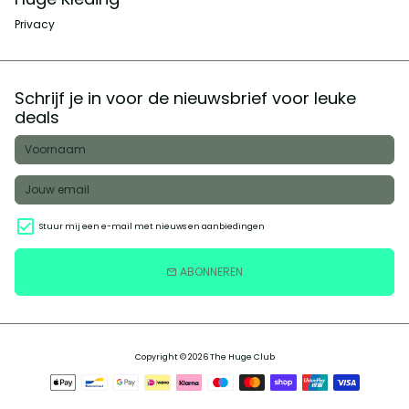
Privacy
Schrijf je in voor de nieuwsbrief voor leuke
deals
Stuur mij een e-mail met nieuws en aanbiedingen
ABONNEREN
email
Copyright © 2026
The Huge Club
Betaalmethoden