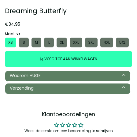
Dreaming Butterfly
€34,95
Maat:
XS
XS
S
M
L
XL
XXL
3XL
4XL
5XL
VOEG TOE AAN WINKELWAGEN
shopping_cart
Waarom HUGE
Verzending
Klantbeoordelingen
Wees de eerste om een beoordeling te schrijven