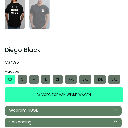
Diego Black
€34,95
Maat:
XS
XS
S
M
L
XL
XXL
3XL
4XL
5XL
VOEG TOE AAN WINKELWAGEN
shopping_cart
Waarom HUGE
Verzending