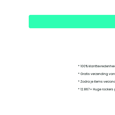
* 100% klanttevredenhe
* Gratis verzending van
* Zodra je items verzond
* 12.867+ Huge rockers 