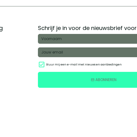
g
Schrijf je in voor de nieuwsbrief voo
Stuur mij een e-mail met nieuws en aanbiedingen
ABONNEREN
email