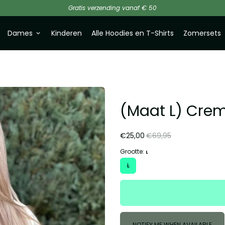
Gratis verzending vanaf € 50
Dames
Kinderen
Alle Hoodies en T-Shirts
Zomersets
keyboard_arrow_down
(Maat L) Crem
€25,00
€69,95
Grootte:
L
L
NOTIFY ME WHEN AVAILABLE