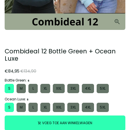
Combideal 12 Bottle Green + Ocean
Luxe
€84,95
€134,90
Bottle Green:
S
S
M
L
XL
XXL
3XL
4XL
5XL
Ocean Luxe:
S
S
M
L
XL
XXL
3XL
4XL
5XL
VOEG TOE AAN WINKELWAGEN
shopping_cart