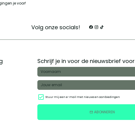
gingen je voor!
Volg onze socials!
g
Schrijf je in voor de nieuwsbrief voo
Stuur mij een e-mail met nieuws en aanbiedingen
ABONNEREN
email