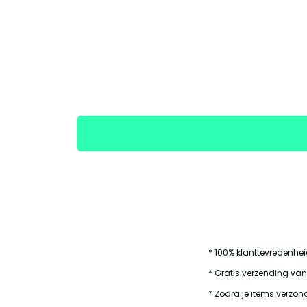
* 100% klanttevredenhe
* Gratis verzending van
* Zodra je items verzond