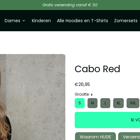
Gratis verzending vanaf € 50
Dames
Kinderen
Alle Hoodies en T-Shirts
Zomersets
keyboard_arrow_down
Cabo Red
€26,95
Grootte:
S
S
M
L
XL
XXL
VO
shopping_cart
Waarom HUGE
Verzend