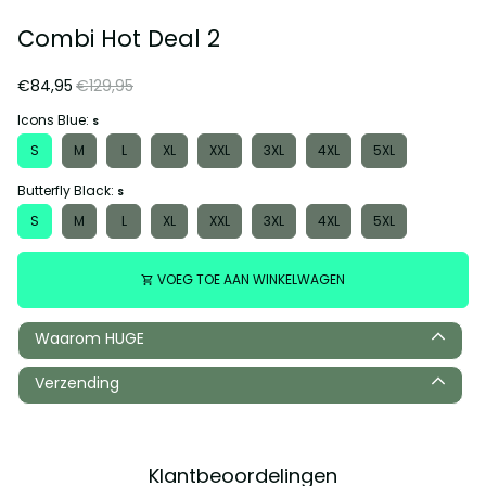
Combi Hot Deal 2
€84,95
€129,95
Icons Blue:
S
S
M
L
XL
XXL
3XL
4XL
5XL
Butterfly Black:
S
S
M
L
XL
XXL
3XL
4XL
5XL
VOEG TOE AAN WINKELWAGEN
shopping_cart
Waarom HUGE
Verzending
Klantbeoordelingen