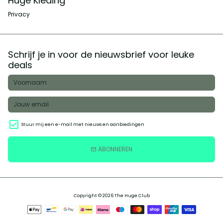
Huge Kleding
Privacy
Schrijf je in voor de nieuwsbrief voor leuke
deals
Stuur mij een e-mail met nieuws en aanbiedingen
ABONNEREN
email
Copyright © 2026
The Huge Club
Betaalmethoden