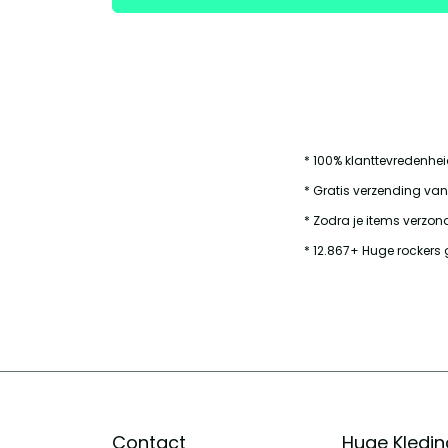
* 100% klanttevredenhe
* Gratis verzending van
* Zodra je items verzond
* 12.867+ Huge rockers 
Contact
Huge Kledin