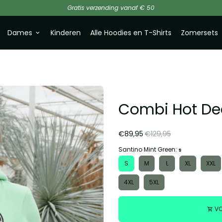
Gratis verzending vanaf € 50
Dames
Kinderen
Alle Hoodies en T-Shirts
Zomersets
keyboard_arrow_down
Combi Hot Dea
€89,95
€129,95
Santino Mint Green:
S
S
M
L
XL
XXL
4XL
5XL
VO
shopping_cart