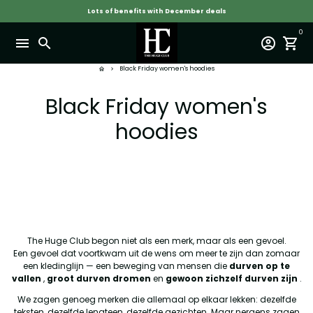
Skip
Lots of benefits with December deals
to
content
0
menu
search
account_circle
shopping_cart
Black Friday women's hoodies
home
keyboard_arrow_right
Black Friday women's
hoodies
The Huge Club begon niet als een merk, maar als een gevoel.
Een gevoel dat voortkwam uit de wens om meer te zijn dan zomaar
een kledinglijn — een beweging van mensen die
durven op te
vallen
,
groot durven dromen
en
gewoon zichzelf durven zijn
.
We zagen genoeg merken die allemaal op elkaar lekken: dezelfde
teksten, dezelfde lengteen, dezelfde gezichten. Maar nergens zagen