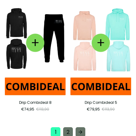
Drip Combideal 8
Drip Combideal 5
€74,95
€113,90
€79,95
€113,90
1
2
arrow_forward