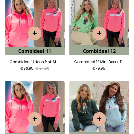
Combideal 11 Neon Pink Sign + Neon PInk CIty
Combideal 12 Mint Beer+ Electric Pink City
€96,95
€134,90
€79,95