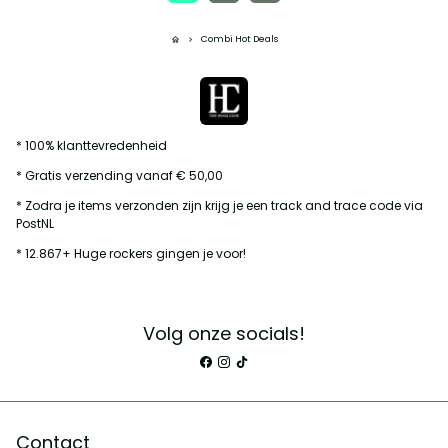
Combi Hot Deals
home
keyboard_arrow_right
* 100% klanttevredenheid
* Gratis verzending vanaf € 50,00
* Zodra je items verzonden zijn krijg je een track and trace code via
PostNL
* 12.867+ Huge rockers gingen je voor!
Volg onze socials!
Contact