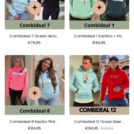
Combideal 7 Ocean de luxe + Baby blue city
Combideal 1 Santino + Panorama City
€79,95
€84,95
Combideal 8 Electric Pink City + City Ocean
Combideal 12 Ocean Beer + Sign Red
€84,95
€84,95
€119,90