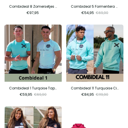
Combideal 8 Zomersetjes deal 2
Combideal 5 Formentera Sand + Formentera Black Connected
€97,95
€54,95
€69,90
Combideal 1 Turqoise Tape + Ocean Ice
Combideal 11 Turquoise City + Turquoise Tape
€59,95
€69,90
€84,95
€119,90