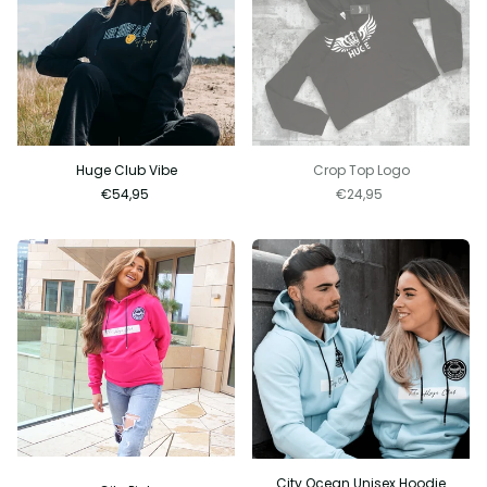
Huge Club Vibe
Crop Top Logo
€54,95
€24,95
City Ocean Unisex Hoodie