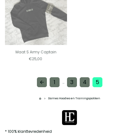
Maat S Army Captain
€25,00
1
3
4
5
arrow_back
…
Dames Hoodies en Trainingspakken
home
keyboard_arrow_right
* 100% klanttevredenheid