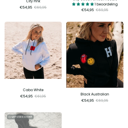
City Pink
1 beoordeling
€54,95
€69,95
€54,95
€69,95
Cabo White
Black Australian
€54,95
€61,95
€54,95
€69,95
UITVERKOCHT
watch_later